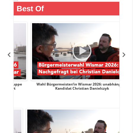
Best Of
uppe
Wahl Bürgermeister/in Wismar 2026: unabhängiger
Wah
t
Kandidat Christian Danielczyk