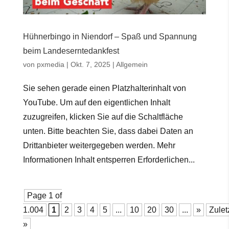
Hühnerbingo in Niendorf – Spaß und Spannung
beim Landeserntedankfest
von
pxmedia
|
Okt. 7, 2025
|
Allgemein
Sie sehen gerade einen Platzhalterinhalt von
YouTube. Um auf den eigentlichen Inhalt
zuzugreifen, klicken Sie auf die Schaltfläche
unten. Bitte beachten Sie, dass dabei Daten an
Drittanbieter weitergegeben werden. Mehr
Informationen Inhalt entsperren Erforderlichen...
Page 1 of
1.004
1
2
3
4
5
...
10
20
30
...
»
Zulet
»