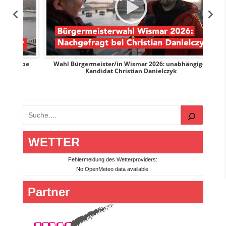
uppe
Wahl Bürgermeister/in Wismar 2026: unabhängiger
Wah
Kandidat Christian Danielczyk
Suchen
WETTER
Fehlermeldung des Wetterproviders:
No OpenMeteo data available.
Partner