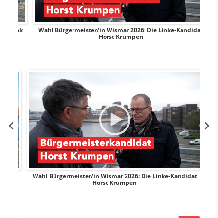
rank
Wahl Bürgermeister/in Wismar 2026: Die Linke-Kandidat
W
Horst Krumpen
rank
Wahl Bürgermeister/in Wismar 2026: Die Linke-Kandidat
W
Horst Krumpen