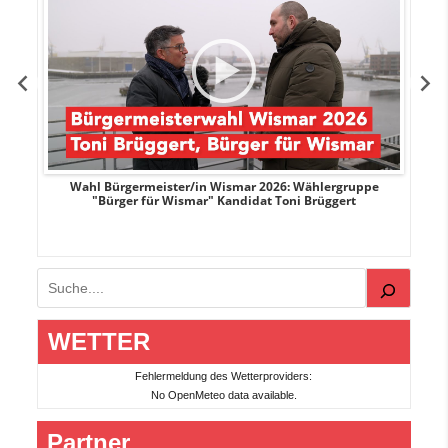
r
Wahl Bürgermeister/in Wismar 2026: Wählergruppe
"Bürger für Wismar" Kandidat Toni Brüggert
Suchen
WETTER
Fehlermeldung des Wetterproviders:
No OpenMeteo data available.
Partner