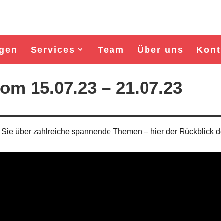
gen
Services
Team
Über uns
Kont
om 15.07.23 – 21.07.23
 Sie über zahlreiche spannende Themen – hier der Rückblick d
Wahl Bürgermeister/in Wismar 2026:
Wahl Bürgermeister/in Wism
BSW-Kandidat Nils Jörn
SPD-Kandidat Frank Ju