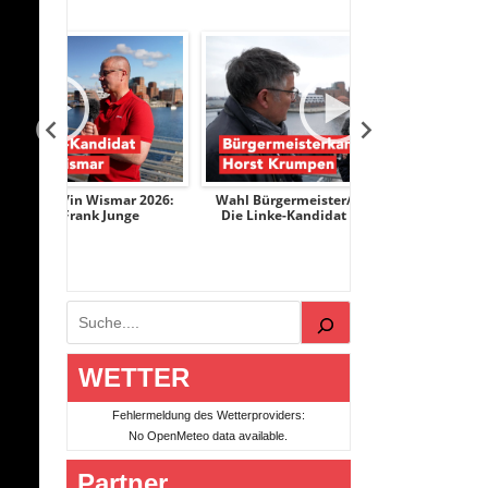
ar 2026:
Wahl Bürgermeister/in Wismar 2026:
Wahl Bürgermeis
nge
Die Linke-Kandidat Horst Krumpen
AfD-Kandidati
Suchen
WETTER
Fehlermeldung des Wetterproviders:
No OpenMeteo data available.
Partner