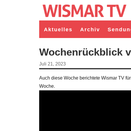
Aktuelles
Archiv
Sendun
Wochenrückblick v
Juli 21, 2023
Auch diese Woche berichtete Wismar TV für
Woche.
rgermeister/in Wismar 2026:
Wahl Bürgermeister/in Wismar 2026:
ruppe "Bürger für Wismar"
unabhängiger Kandidat Christian
andidat Toni Brüggert
Danielczyk