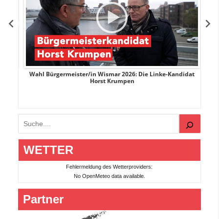
rank
Wahl Bürgermeister/in Wismar 2026: Die Linke-Kandidat
W
Horst Krumpen
Suchen
WETTER
Fehlermeldung des Wetterproviders:
No OpenMeteo data available.
Partner