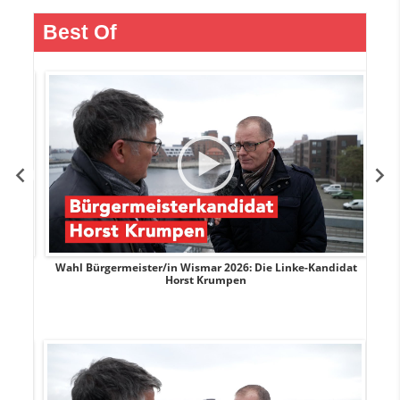
Best Of
rank
Wahl Bürgermeister/in Wismar 2026: Die Linke-Kandidat
W
Horst Krumpen