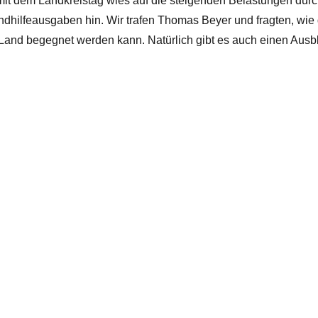
it dem Landkreistag wies auf die steigenden
Belastungen dur
ndhilfeausgaben hin. Wir trafen Thomas Beyer und fragten, wi
nd begegnet werden kann. Natürlich gibt es auch einen Ausbl