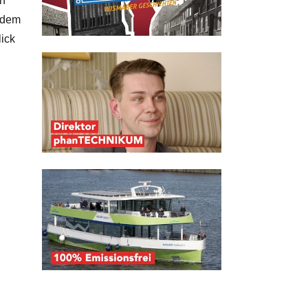
ch
e dem
ick