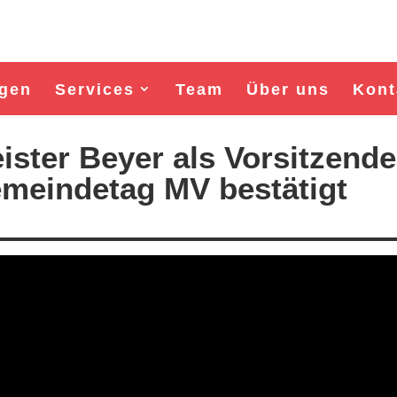
gen
Services
Team
Über uns
Kont
ster Beyer als Vorsitzende
emeindetag MV bestätigt
Wahl Bürgermeister/in Wismar 2026:
Wahl Bürgermeister/in Wism
BSW-Kandidat Nils Jörn
SPD-Kandidat Frank Ju