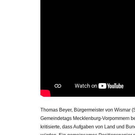
Thomas Beyer, Bürgermeister von Wismar (S
Gemeindetags Mecklenburg-Vorpommern best
kritisierte, dass Aufgaben von Land und B