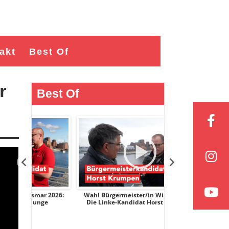
akt
Best Of
r
Best Of
ar 2026:
Wahl Bürgermeister/in Wismar 2026:
Wahl Bürgermeist
nge
Die Linke-Kandidat Horst Krumpen
AfD-Kandidati