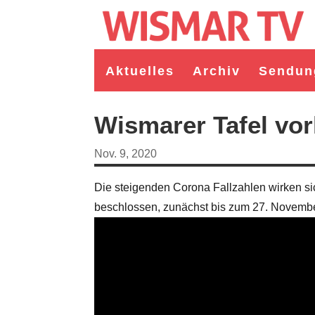
Aktuelles
Archiv
Sendun
Wismarer Tafel vor
Nov. 9, 2020
Die steigenden Corona Fallzahlen wirken si
beschlossen, zunächst bis zum 27. November
germeister/in Wismar 2026:
Wahl Bürgermeister/in Wismar 2026:
ruppe "Bürger für Wismar"
unabhängiger Kandidat Christian
ndidat Toni Brüggert
Danielczyk