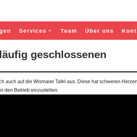
gen
Services
Team
Über uns
Kont
läufig geschlossenen
ch auch auf die Wismarer Tafel aus. Diese hat schweren Herze
 den Betrieb einzustellen.
Wahl Bürgermeister/in Wismar 2026:
Wahl Bürgermeister/in Wisma
BSW-Kandidat Nils Jörn
SPD-Kandidat Frank Ju