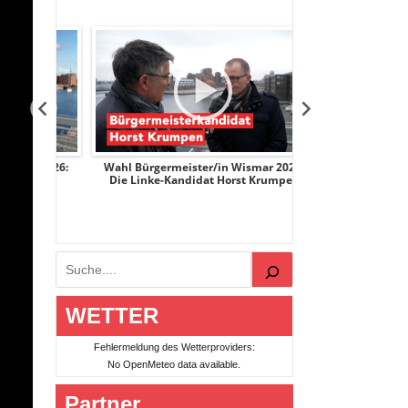
r 2026:
Wahl Bürgermeister/in Wismar 2026:
Wahl Bürgermeist
ge
Die Linke-Kandidat Horst Krumpen
AfD-Kandidatin
Suchen
WETTER
Fehlermeldung des Wetterproviders:
No OpenMeteo data available.
Partner