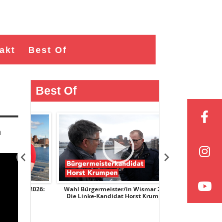
akt
Best Of
Best Of
n
r 2026:
Wahl Bürgermeister/in Wismar 2026:
Wahl Bürgermeist
nge
Die Linke-Kandidat Horst Krumpen
AfD-Kandidati