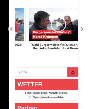
r 2026:
Wahl Bürgermeister/in Wismar 2026:
Wahl Bürgermeist
ge
Die Linke-Kandidat Horst Krumpen
AfD-Kandidati
Suchen
WETTER
Fehlermeldung des Wetterproviders:
No OpenMeteo data available.
Partner