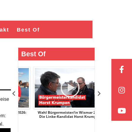
akt
Best Of
Best Of
Reise
r 2026:
Wahl Bürgermeister/in Wismar 2026:
Wahl Bürgermeist
em:
ge
Die Linke-Kandidat Horst Krumpen
AfD-Kandidati
l.