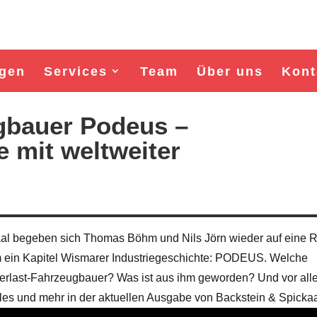
gen
Services
Team
Über uns
Kont
gbauer Podeus –
e mit weltweiter
aal begeben sich Thomas Böhm und Nils Jörn wieder auf eine 
um ein Kapitel Wismarer Industriegeschichte: PODEUS. Welche
Wahl Bürgermeister/in Wismar 2026:
Wahl Bürgermeister/in Wisma
werlast-Fahrzeugbauer? Was ist aus ihm geworden? Und vor all
BSW-Kandidat Nils Jörn
SPD-Kandidat Frank Jun
lles und mehr in der aktuellen Ausgabe von Backstein & Spickaa