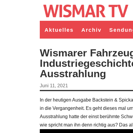
Aktuelles
Archiv
Sendun
Wismarer Fahrzeu
Industriegeschicht
Ausstrahlung
Juni 11, 2021
In der heutigen Ausgabe Backstein & Spick
in die Vergangenheit. Es geht dieses mal 
germeister/in Wismar 2026:
Wahl Bürgermeister/in Wismar 2026:
Ausstrahlung hatte der einst berühmte Sch
ruppe "Bürger für Wismar"
unabhängiger Kandidat Christian
ndidat Toni Brüggert
Danielczyk
wie spricht man ihn denn richtig aus? Das a