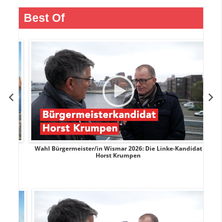
Best Of
rank
Wahl Bürgermeister/in Wismar 2026: Die Linke-Kandidat
W
Horst Krumpen