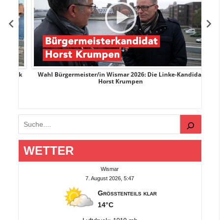
rank
Wahl Bürgermeister/in Wismar 2026: Die Linke-Kandidat
W
Horst Krumpen
Suchen
WETTER
Wismar
7. August 2026, 5:47
Größtenteils klar
14°C