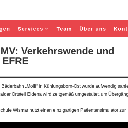
gen
Services
Team
Über uns
Kont
r MV: Verkehrswende und
t EFRE
Bäderbahn „Molli“ in Kühlungsborn-Ost wurde aufwendig sanie
walder Ortsteil Eldena wird zeitgemäß umgestaltet, um Übergän
Wahl Bürgermeister/in Wismar 2026:
Wahl Bürgermeister/in Wisma
chule Wismar nutzt einen einzigartigen Patientensimulator zur
BSW-Kandidat Nils Jörn
SPD-Kandidat Frank Jun