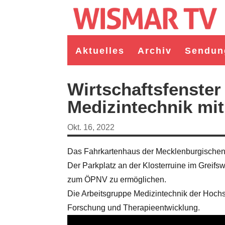
Aktuelles
Archiv
Sendun
Wirtschaftsfenste
Medizintechnik mi
Okt. 16, 2022
Das Fahrkartenhaus der Mecklenburgischen 
Der Parkplatz an der Klosterruine im Greifs
zum ÖPNV zu ermöglichen.
germeister/in Wismar 2026:
Wahl Bürgermeister/in Wismar 2026:
Die Arbeitsgruppe Medizintechnik der Hochs
ruppe "Bürger für Wismar"
unabhängiger Kandidat Christian
ndidat Toni Brüggert
Danielczyk
Forschung und Therapieentwicklung.