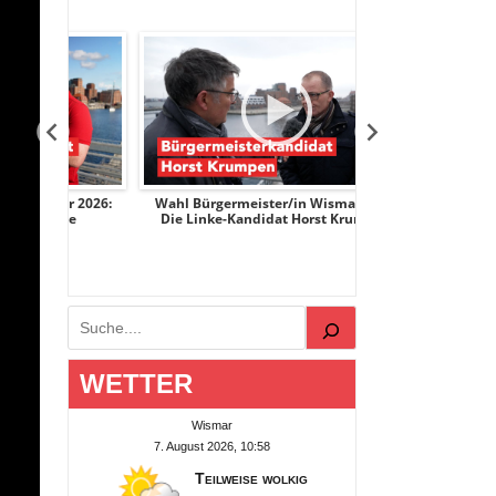
r 2026:
Wahl Bürgermeister/in Wismar 2026:
Wahl Bürgermeist
ge
Die Linke-Kandidat Horst Krumpen
AfD-Kandidati
Suchen
WETTER
Wismar
7. August 2026, 10:58
Teilweise wolkig