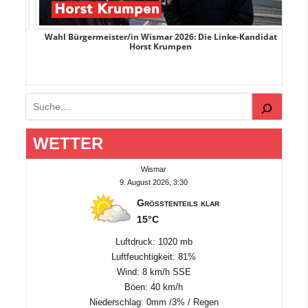
rank
Wahl Bürgermeister/in Wismar 2026: Die Linke-Kandidat
W
Horst Krumpen
Suchen
WETTER
Wismar
9. August 2026, 3:30
Größtenteils klar
15°C
Luftdruck: 1020 mb
Luftfeuchtigkeit: 81%
Wind: 8 km/h SSE
Böen: 40 km/h
Niederschlag:
0mm
/
3%
/
Regen