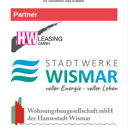
No OpenMeteo data available.
Partner