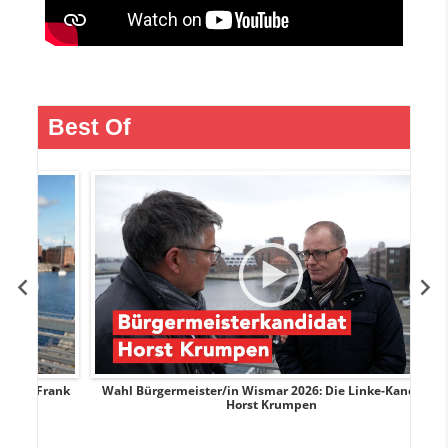
Best Of
Frank
Wahl Bürgermeister/in Wismar 2026: Die Linke-Kandidat
W
Horst Krumpen