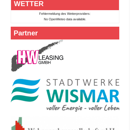
WETTER
Fehlermeldung des Wetterproviders:
No OpenMeteo data available.
Partner