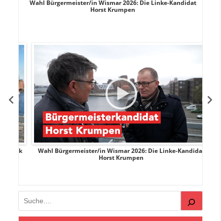
rank
Wahl Bürgermeister/in Wismar 2026: Die Linke-Kandidat
W
Horst Krumpen
rank
Wahl Bürgermeister/in Wismar 2026: Die Linke-Kandidat
W
Horst Krumpen
Suchen