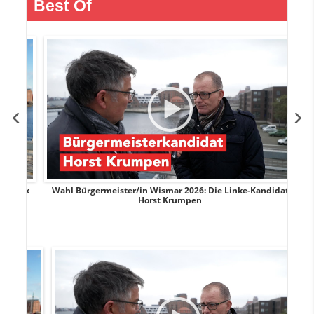
Best Of
rank
Wahl Bürgermeister/in Wismar 2026: Die Linke-Kandidat
W
Horst Krumpen