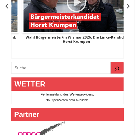
rank
Wahl Bürgermeister/in Wismar 2026: Die Linke-Kandidat
W
Horst Krumpen
Suchen
WETTER
Fehlermeldung des Wetterproviders:
No OpenMeteo data available.
Partner