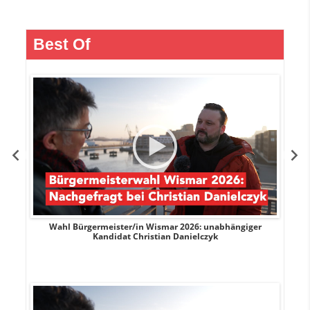
Best Of
e
Wahl Bürgermeister/in Wismar 2026: unabhängiger
Wah
Kandidat Christian Danielczyk