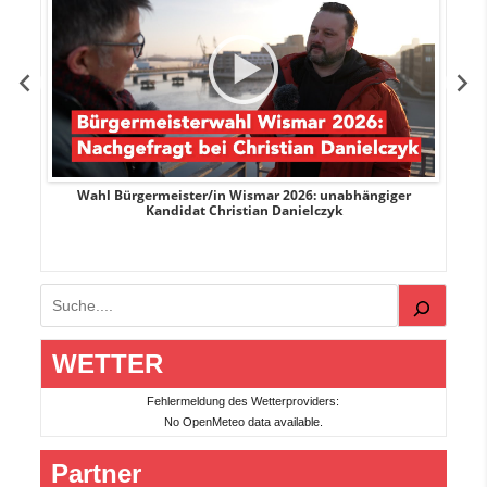
e
Wahl Bürgermeister/in Wismar 2026: unabhängiger
Wah
Kandidat Christian Danielczyk
Suchen
WETTER
Fehlermeldung des Wetterproviders:
No OpenMeteo data available.
Partner