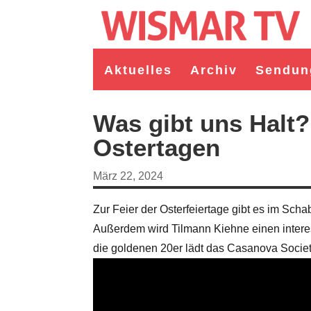
Aktuelles
Archiv
Sendun
Was gibt uns Halt?
Ostertagen
März 22, 2024
Zur Feier der Osterfeiertage gibt es im Scha
Außerdem wird Tilmann Kiehne einen interess
die goldenen 20er lädt das Casanova Society
germeister/in Wismar 2026:
Wahl Bürgermeister/in Wismar 2026:
ruppe "Bürger für Wismar"
unabhängiger Kandidat Christian
andidat Toni Brüggert
Danielczyk