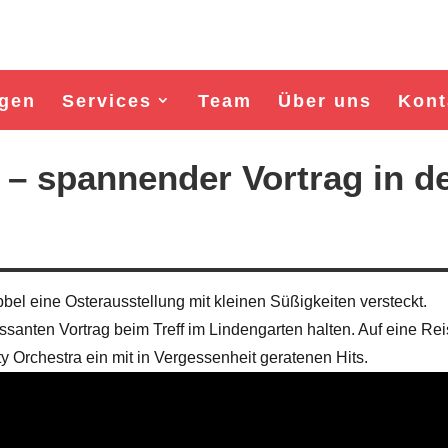
gen
Services
Team
Über uns
Kont
 – spannender Vortrag in d
bbel eine Osterausstellung mit kleinen Süßigkeiten versteckt.
anten Vortrag beim Treff im Lindengarten halten. Auf eine Rei
 Orchestra ein mit in Vergessenheit geratenen Hits.
Wahl Bürgermeister/in Wismar 2026:
Wahl Bürgermeister/in Wism
BSW-Kandidat Nils Jörn
SPD-Kandidat Frank Ju