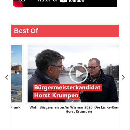
Best Of
Frank
Wahl Bürgermeister/in Wismar 2026: Die Linke-Kandidat
W
Horst Krumpen