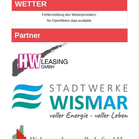
WETTER
Fehlermeldung des Wetterproviders:
No OpenMeteo data available.
Partner