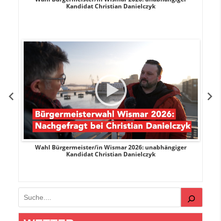
Kandidat Christian Danielczyk
e
Wahl Bürgermeister/in Wismar 2026: unabhängiger
Wah
Kandidat Christian Danielczyk
Suchen