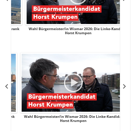
rank
Wahl Bürgermeister/in Wismar 2026: Die Linke-Kandidat
W
Horst Krumpen
rank
Wahl Bürgermeister/in Wismar 2026: Die Linke-Kandidat
W
Horst Krumpen