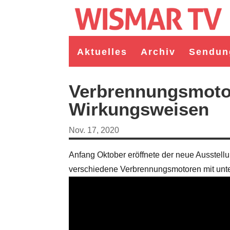
Aktuelles
Archiv
Sendun
Verbrennungsmotor
Wirkungsweisen
Nov. 17, 2020
Anfang Oktober eröffnete der neue Ausste
verschiedene Verbrennungsmotoren mit unter
germeister/in Wismar 2026:
Wahl Bürgermeister/in Wismar 2026:
ruppe "Bürger für Wismar"
unabhängiger Kandidat Christian
ndidat Toni Brüggert
Danielczyk