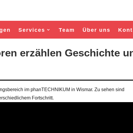
gen
Services
Team
Über uns
Kont
en erzählen Geschichte u
llungsbereich im phanTECHNIKUM in Wismar. Zu sehen sind
schiedlichem Fortschritt.
Wahl Bürgermeister/in Wismar 2026:
Wahl Bürgermeister/in Wisma
BSW-Kandidat Nils Jörn
SPD-Kandidat Frank Jun