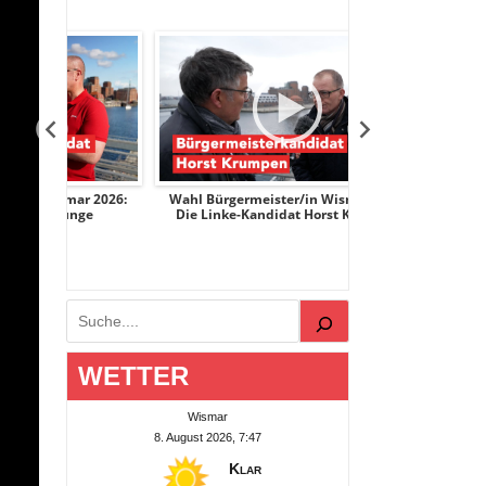
ar 2026:
Wahl Bürgermeister/in Wismar 2026:
Wahl Bürgermeist
nge
Die Linke-Kandidat Horst Krumpen
AfD-Kandidati
Suchen
WETTER
Wismar
8. August 2026, 7:47
Klar