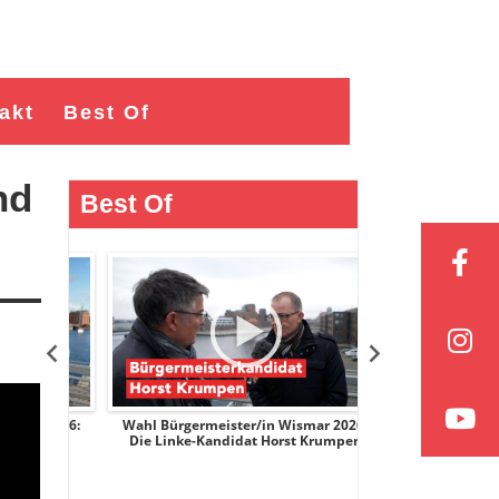
akt
Best Of
nd
Best Of
r 2026:
Wahl Bürgermeister/in Wismar 2026:
Wahl Bürgermeist
ge
Die Linke-Kandidat Horst Krumpen
AfD-Kandidatin