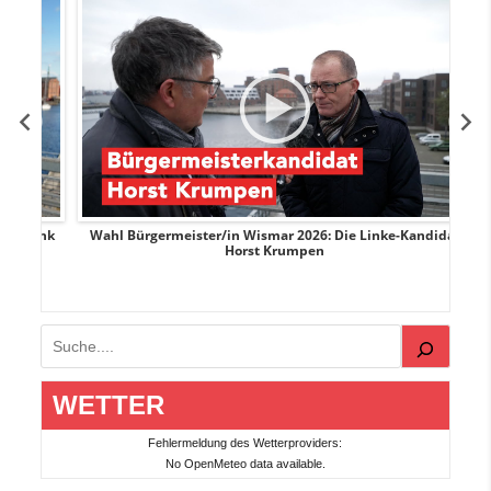
rank
Wahl Bürgermeister/in Wismar 2026: Die Linke-Kandidat
W
Horst Krumpen
Suchen
WETTER
Fehlermeldung des Wetterproviders:
No OpenMeteo data available.