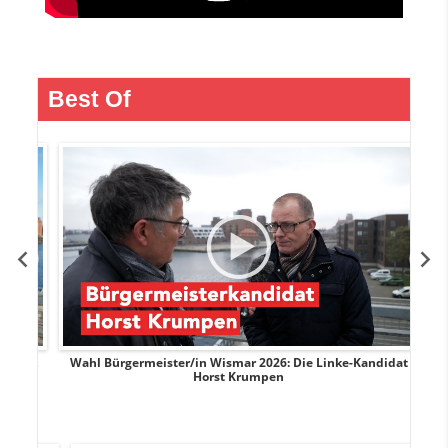
Best Of
rank
Wahl Bürgermeister/in Wismar 2026: Die Linke-Kandidat
W
Horst Krumpen