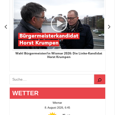
rank
Wahl Bürgermeister/in Wismar 2026: Die Linke-Kandidat
W
Horst Krumpen
Suchen
WETTER
Wismar
8. August 2026, 6:45