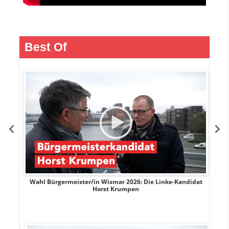
Best Of
rank
Wahl Bürgermeister/in Wismar 2026: Die Linke-Kandidat
W
Horst Krumpen