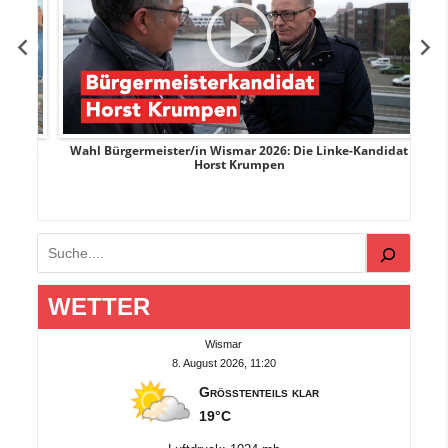
rank
Wahl Bürgermeister/in Wismar 2026: Die Linke-Kandidat
W
Horst Krumpen
Suchen
WETTER
Wismar
8. August 2026, 11:20
Größtenteils klar
19°C