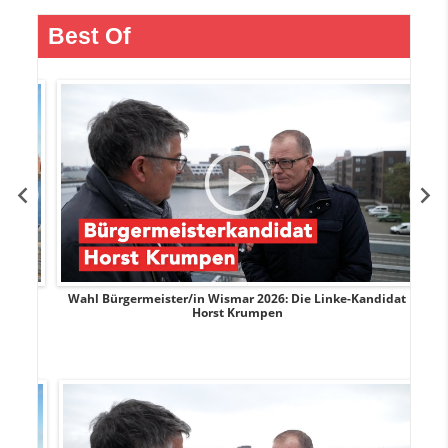
Best Of
rank
Wahl Bürgermeister/in Wismar 2026: Die Linke-Kandidat
W
Horst Krumpen