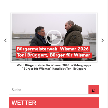
r
Wahl Bürgermeister/in Wismar 2026: Wählergruppe
"Bürger für Wismar" Kandidat Toni Brüggert
Suchen
WETTER