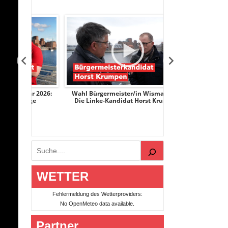
ar 2026:
Wahl Bürgermeister/in Wismar 2026:
Wahl Bürgermeist
nge
Die Linke-Kandidat Horst Krumpen
AfD-Kandidati
Suchen
WETTER
Fehlermeldung des Wetterproviders:
No OpenMeteo data available.
Partner