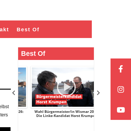
akt
Best Of
Best Of
lbst
r 2026:
Wahl Bürgermeister/in Wismar 2026:
Wahl Bürgermeist
ters
ge
Die Linke-Kandidat Horst Krumpen
AfD-Kandidati