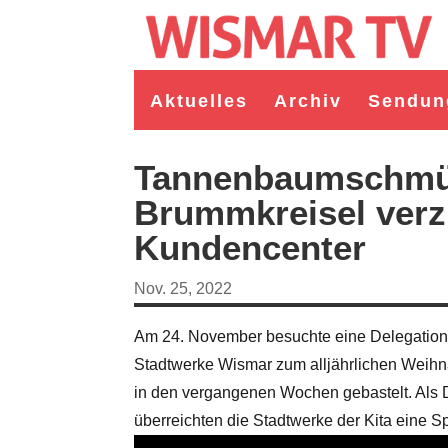
Aktuelles
Archiv
Sendun
Tannenbaumschmück
Brummkreisel verzi
Kundencenter
Nov. 25, 2022
Am 24. November besuchte eine Delegation 
Stadtwerke Wismar zum alljährlichen Weih
germeister/in Wismar 2026:
Wahl Bürgermeister/in Wismar 2026:
in den vergangenen Wochen gebastelt. Als Da
ruppe "Bürger für Wismar"
unabhängiger Kandidat Christian
ndidat Toni Brüggert
Danielczyk
überreichten die Stadtwerke der Kita eine 