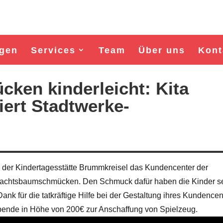
gen
Services
Team
Über uns
Kont
en kinderleicht: Kita
ert Stadtwerke-
der Kindertagesstätte Brummkreisel das Kundencenter der
nachtsbaumschmücken. Den Schmuck dafür haben die Kinder se
Wahl Bürgermeister/in Wismar 2026:
Wahl Bürgermeister/in Wisma
nk für die tatkräftige Hilfe bei der Gestaltung ihres Kundencen
BSW-Kandidat Nils Jörn
SPD-Kandidat Frank Jun
Spende in Höhe von 200€ zur Anschaffung von Spielzeug.