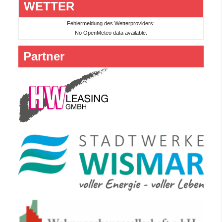
WETTER
Fehlermeldung des Wetterproviders:
No OpenMeteo data available.
Partner