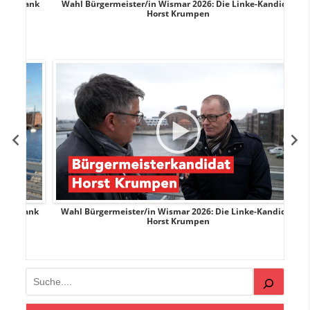
rank
Wahl Bürgermeister/in Wismar 2026: Die Linke-Kandidat
W
Horst Krumpen
rank
Wahl Bürgermeister/in Wismar 2026: Die Linke-Kandidat
W
Horst Krumpen
Suchen