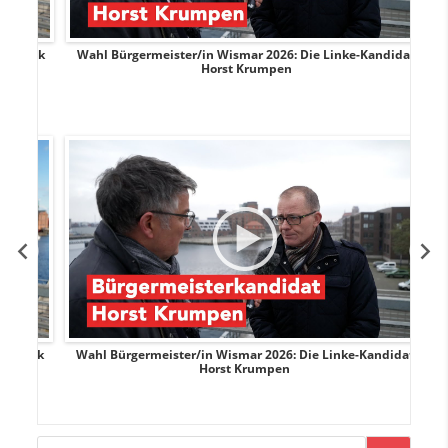
rank
Wahl Bürgermeister/in Wismar 2026: Die Linke-Kandidat
W
Horst Krumpen
rank
Wahl Bürgermeister/in Wismar 2026: Die Linke-Kandidat
W
Horst Krumpen