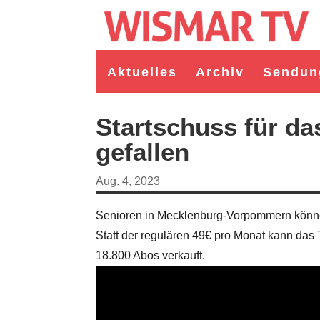
Aktuelles
Archiv
Sendun
Startschuss für das
gefallen
Aug. 4, 2023
Senioren in Mecklenburg-Vorpommern können
Statt der regulären 49€ pro Monat kann das
18.800 Abos verkauft.
germeister/in Wismar 2026:
Wahl Bürgermeister/in Wismar 2026:
ruppe "Bürger für Wismar"
unabhängiger Kandidat Christian
ndidat Toni Brüggert
Danielczyk