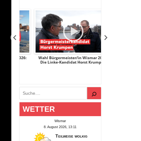
r 2026:
Wahl Bürgermeister/in Wismar 2026:
Wahl Bürgermeist
ge
Die Linke-Kandidat Horst Krumpen
AfD-Kandidatin
Suchen
WETTER
Wismar
8. August 2026, 13:11
Teilweise wolkig