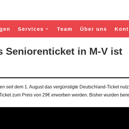
gen
Services
Team
Über uns
Kont
 Seniorenticket in M-V ist
 seit dem 1. August das vergünstigte Deutschland-Ticket nutz
 Ticket zum Preis von 29€ erworben werden. Bisher wurden bere
Wahl Bürgermeister/in Wismar 2026:
Wahl Bürgermeister/in Wisma
BSW-Kandidat Nils Jörn
SPD-Kandidat Frank Ju