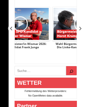
ar 2026:
Wahl Bürgermeister/in Wismar 2026:
Wahl Bürgermeis
nge
Die Linke-Kandidat Horst Krumpen
AfD-Kandidati
Suchen
WETTER
Fehlermeldung des Wetterproviders:
No OpenMeteo data available.
Partner