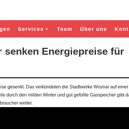
gen
Services
Team
Über uns
Kont
 senken Energiepreise für
ise gesenkt. Das verkündeten die Stadtwerke Wismar auf einer
ile durch den milden Winter und gut gefüllte Gasspeicher gibt 
raucher weiter.
Wahl Bürgermeister/in Wismar 2026:
Wahl Bürgermeister/in Wism
BSW-Kandidat Nils Jörn
SPD-Kandidat Frank Ju