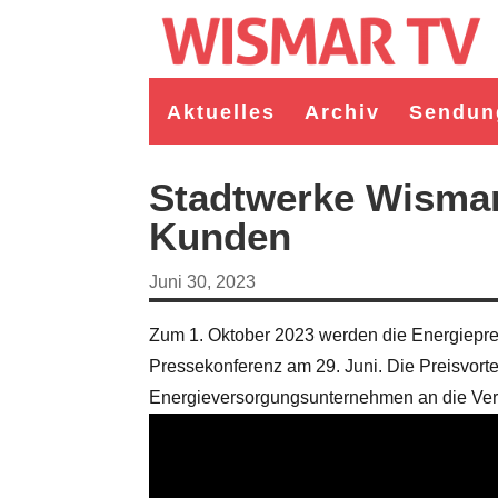
Aktuelles
Archiv
Sendun
Stadtwerke Wismar
Kunden
Juni 30, 2023
Zum 1. Oktober 2023 werden die Energiepre
Pressekonferenz am 29. Juni. Die Preisvorte
Energieversorgungsunternehmen an die Verb
germeister/in Wismar 2026:
Wahl Bürgermeister/in Wismar 2026:
ruppe "Bürger für Wismar"
unabhängiger Kandidat Christian
andidat Toni Brüggert
Danielczyk