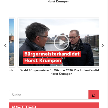
Horst Krumpen
rank
Wahl Bürgermeister/in Wismar 2026: Die Linke-Kandidat
W
Horst Krumpen
Suchen
WETTER