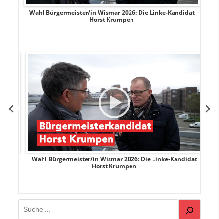
rank
Wahl Bürgermeister/in Wismar 2026: Die Linke-Kandidat
W
Horst Krumpen
rank
Wahl Bürgermeister/in Wismar 2026: Die Linke-Kandidat
W
Horst Krumpen
Suchen