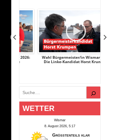
r 2026:
Wahl Bürgermeister/in Wismar 2026:
Wahl Bürgermeist
ge
Die Linke-Kandidat Horst Krumpen
AfD-Kandidati
Suchen
WETTER
Wismar
8. August 2026, 5:17
Größtenteils klar