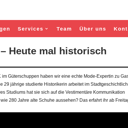
gen
Services
Team
Über uns
Kont
Heute mal historisch
 Güterschuppen haben wir eine echte Mode-Expertin zu Gas
29 jährige studierte Historikerin arbeitet im Stadtgeschichtlic
s Studiums hat sie sich auf die Vestimentäre Kommunikation
wie 280 Jahre alte Schuhe aussehen? Das erfahrt ihr ab Freita
Wahl Bürgermeister/in Wismar 2026:
Wahl Bürgermeister/in Wisma
BSW-Kandidat Nils Jörn
SPD-Kandidat Frank Jun