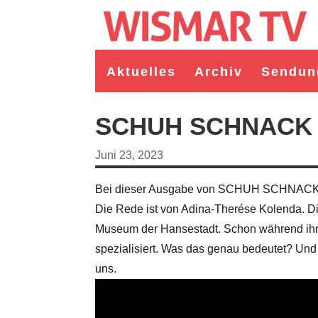
Aktuelles
Archiv
Sendun
SCHUH SCHNACK – 
Juni 23, 2023
Bei dieser Ausgabe von SCHUH SCHNACK im
Die Rede ist von Adina-Therése Kolenda. Die 
Museum der Hansestadt. Schon während ihre
spezialisiert. Was das genau bedeutet? Und 
uns.
germeister/in Wismar 2026:
Wahl Bürgermeister/in Wismar 2026:
ruppe "Bürger für Wismar"
unabhängiger Kandidat Christian
ndidat Toni Brüggert
Danielczyk