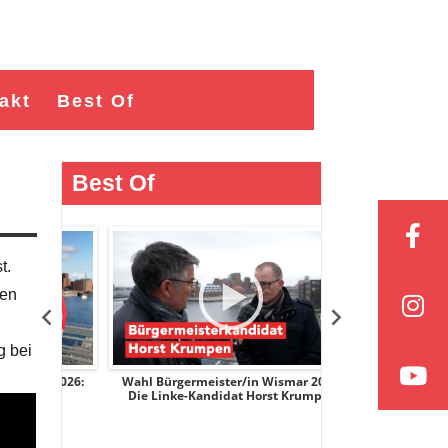
akt
Best Of
Best Of
t.
hen
g bei
r 2026:
Wahl Bürgermeister/in Wismar 2026:
Wahl Bürgermeist
ge
Die Linke-Kandidat Horst Krumpen
AfD-Kandidatin