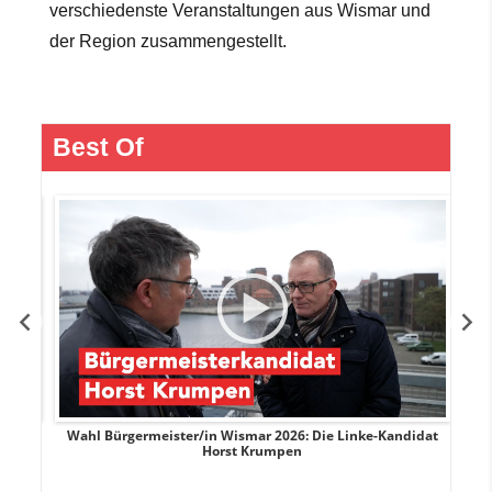
verschiedenste Veranstaltungen aus Wismar und
der Region zusammengestellt.
Best Of
rank
Wahl Bürgermeister/in Wismar 2026: Die Linke-Kandidat
W
Horst Krumpen