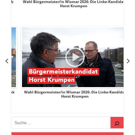
rank
Wahl Bürgermeister/in Wismar 2026: Die Linke-Kandidat
W
Horst Krumpen
rank
Wahl Bürgermeister/in Wismar 2026: Die Linke-Kandidat
W
Horst Krumpen
Suchen