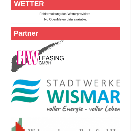
WETTER
Fehlermeldung des Wetterproviders:
No OpenMeteo data available.
Partner