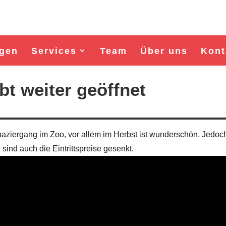
gen
Services
Team
Über uns
Kont
bt weiter geöffnet
Spaziergang im Zoo, vor allem im Herbst ist wunderschön. Jedoc
ind auch die Eintrittspreise gesenkt.
Wahl Bürgermeister/in Wismar 2026:
Wahl Bürgermeister/in Wism
unabhängiger Kandidat Horst Bartels
Wählergruppe "Bürger für 
Kandidat Toni Brügge