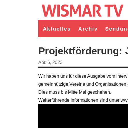
Aktuelles
Archiv
Sendun
Projektförderung: 
Apr. 6, 2023
Wir haben uns für diese Ausgabe vom Inter
gemeinnützige Vereine und Organisationen d
Dies muss bis Mitte Mai geschehen.
Weiterführende Informationen sind unter www
germeister/in Wismar 2026:
Wahl Bürgermeister/in Wismar 2026:
ruppe "Bürger für Wismar"
unabhängiger Kandidat Christian
ndidat Toni Brüggert
Danielczyk