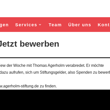
gen
Services
Team
Über uns
Kont
Jetzt bewerben
view der Woche mit Thomas Agerholm verabredet. Er möchte
azu aufrufen, sich um Stiftungsgelder, also Spenden zu bewer
.agerholm-stiftung.de zu finden.
Wahl Bürgermeister/in Wismar 2026:
Wahl Bürgermeister/in Wism
BSW-Kandidat Nils Jörn
SPD-Kandidat Frank Ju