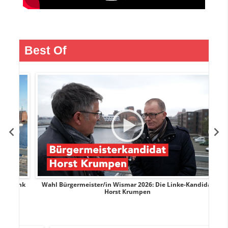
Best Of
rank
Wahl Bürgermeister/in Wismar 2026: Die Linke-Kandidat
W
Horst Krumpen