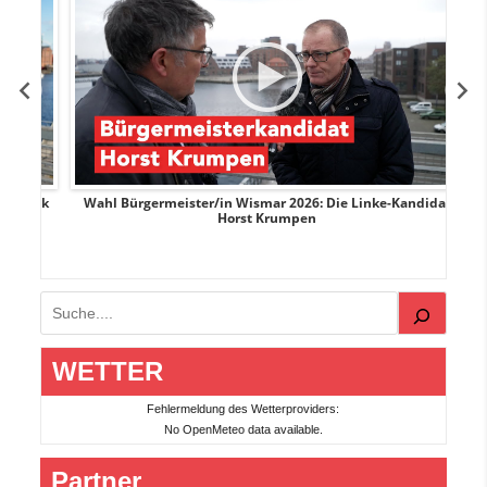
rank
Wahl Bürgermeister/in Wismar 2026: Die Linke-Kandidat
W
Horst Krumpen
Suchen
WETTER
Fehlermeldung des Wetterproviders:
No OpenMeteo data available.
Partner