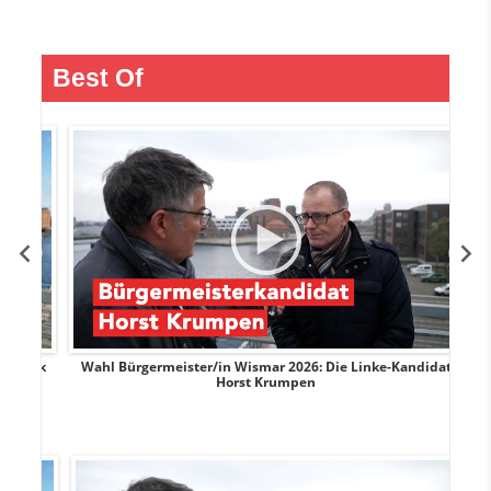
Best Of
rank
Wahl Bürgermeister/in Wismar 2026: Die Linke-Kandidat
W
Horst Krumpen