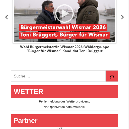
r
Wahl Bürgermeister/in Wismar 2026: Wählergruppe
"Bürger für Wismar" Kandidat Toni Brüggert
Suchen
WETTER
Fehlermeldung des Wetterproviders:
No OpenMeteo data available.
Partner