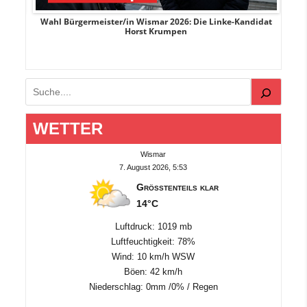
rank
Wahl Bürgermeister/in Wismar 2026: Die Linke-Kandidat
W
Horst Krumpen
Suchen
WETTER
Wismar
7. August 2026, 5:53
Größtenteils klar
14°C
Luftdruck: 1019 mb
Luftfeuchtigkeit: 78%
Wind: 10 km/h WSW
Böen: 42 km/h
Niederschlag:
0mm
/
0%
/
Regen