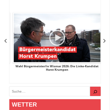
rank
Wahl Bürgermeister/in Wismar 2026: Die Linke-Kandidat
W
Horst Krumpen
Suchen
WETTER