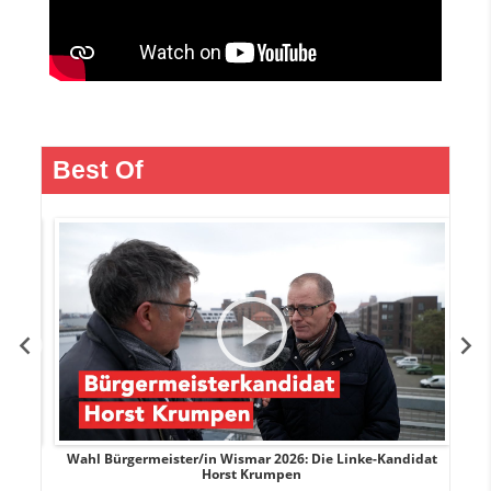
Best Of
rank
Wahl Bürgermeister/in Wismar 2026: Die Linke-Kandidat
W
Horst Krumpen