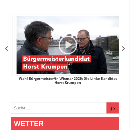
rank
Wahl Bürgermeister/in Wismar 2026: Die Linke-Kandidat
W
Horst Krumpen
Suchen
WETTER