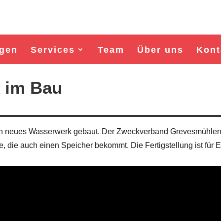
gen
Services
Team
Über uns
Kont
 im Bau
ein neues Wasserwerk gebaut. Der Zweckverband Grevesmühle
ge, die auch einen Speicher bekommt. Die Fertigstellung ist für 
Wahl Bürgermeister/in Wismar 2026:
Wahl Bürgermeister/in Wism
BSW-Kandidat Nils Jörn
SPD-Kandidat Frank Ju