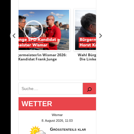
ar 2026:
Wahl Bürgermeister/in Wismar 2026:
Wahl Bürgermeis
nge
Die Linke-Kandidat Horst Krumpen
AfD-Kandidati
Suchen
WETTER
Wismar
8. August 2026, 11:03
Größtenteils klar