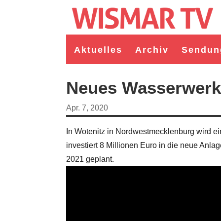
Aktuelles
Archiv
Sendun
Neues Wasserwerk
Apr. 7, 2020
In Wotenitz in Nordwestmecklenburg wird 
investiert 8 Millionen Euro in die neue Anla
2021 geplant.
germeister/in Wismar 2026:
Wahl Bürgermeister/in Wismar 2026:
ruppe "Bürger für Wismar"
unabhängiger Kandidat Christian
ndidat Toni Brüggert
Danielczyk