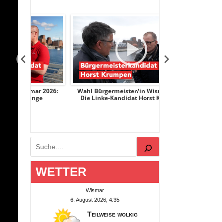
r 2026:
Wahl Bürgermeister/in Wismar 2026:
Wahl Bürgermeist
nge
Die Linke-Kandidat Horst Krumpen
AfD-Kandidati
Suchen
WETTER
Wismar
6. August 2026, 4:35
Teilweise wolkig