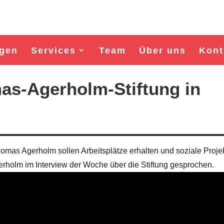
gen
Services
Team
Über uns
Kont
as-Agerholm-Stiftung in
omas Agerholm sollen Arbeitsplätze erhalten und soziale Proje
rholm im Interview der Woche über die Stiftung gesprochen.
Wahl Bürgermeister/in Wismar 2026:
Wahl Bürgermeister/in Wisma
BSW-Kandidat Nils Jörn
SPD-Kandidat Frank Jun