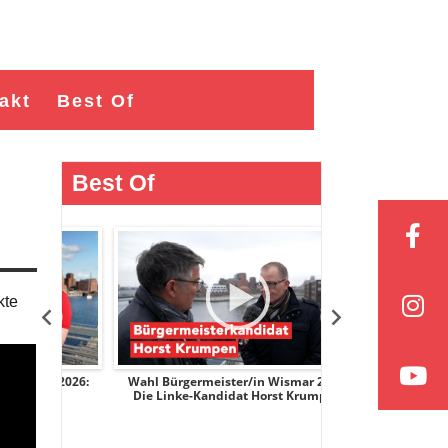
akt
Best Of
Best Of
kte
r 2026:
Wahl Bürgermeister/in Wismar 2026:
Wahl Bürgermeist
ge
Die Linke-Kandidat Horst Krumpen
AfD-Kandidatin