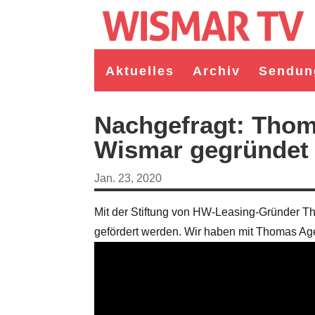
Aktuelles
Archiv
Sendun
Nachgefragt: Thom
Wismar gegründet
Jan. 23, 2020
Mit der Stiftung von HW-Leasing-Gründer Th
gefördert werden. Wir haben mit Thomas Age
germeister/in Wismar 2026:
Wahl Bürgermeister/in Wismar 2026:
ruppe "Bürger für Wismar"
unabhängiger Kandidat Christian
ndidat Toni Brüggert
Danielczyk