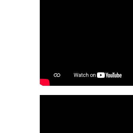
germeister/in Wismar 2026:
Wahl Bürgermeister/in Wismar 2026:
ruppe "Bürger für Wismar"
unabhängiger Kandidat Christian
ndidat Toni Brüggert
Danielczyk