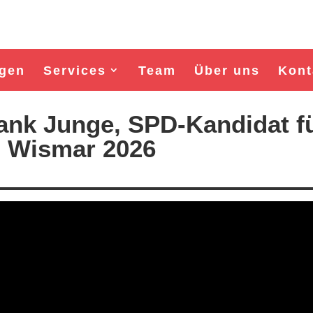
gen
Services
Team
Über uns
Kont
rank Junge, SPD-Kandidat f
l Wismar 2026
Wahl Bürgermeister/in Wismar 2026:
Wahl Bürgermeister/in Wisma
BSW-Kandidat Nils Jörn
SPD-Kandidat Frank Jun