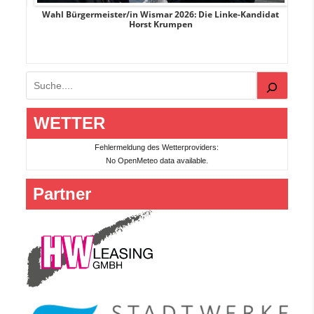
rank
Wahl Bürgermeister/in Wismar 2026: Die Linke-Kandidat
W
Horst Krumpen
Suchen
WETTER
Fehlermeldung des Wetterproviders:
No OpenMeteo data available.
Partner