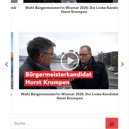
rank
Wahl Bürgermeister/in Wismar 2026: Die Linke-Kandidat
W
Horst Krumpen
rank
Wahl Bürgermeister/in Wismar 2026: Die Linke-Kandidat
W
Horst Krumpen
Suchen