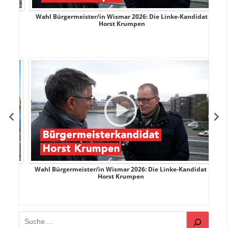
rank
Wahl Bürgermeister/in Wismar 2026: Die Linke-Kandidat
W
Horst Krumpen
rank
Wahl Bürgermeister/in Wismar 2026: Die Linke-Kandidat
W
Horst Krumpen
Suchen