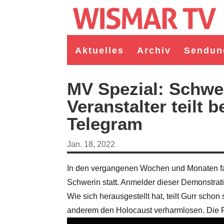
Aktuelles
Archiv
Sendun
MV Spezial: Schwe
Veranstalter teilt 
Telegram
Jan. 18, 2022
In den vergangenen Wochen und Monaten f
Schwerin statt. Anmelder dieser Demonstrati
germeister/in Wismar 2026:
Wahl Bürgermeister/in Wismar 2026:
Wie sich herausgestellt hat, teilt Gurr schon
ruppe "Bürger für Wismar"
unabhängiger Kandidat Christian
ndidat Toni Brüggert
Danielczyk
anderem den Holocaust verharmlosen. Die Re