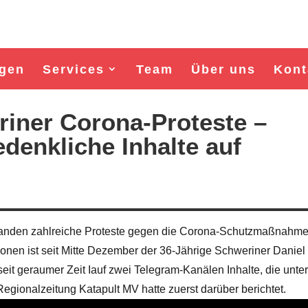
gen
Services
Team
Über uns
Kont
riner Corona-Proteste –
bedenkliche Inhalte auf
anden zahlreiche Proteste gegen die Corona-Schutzmaßnahme
onen ist seit Mitte Dezember der 36-Jährige Schweriner Daniel 
Wahl Bürgermeister/in Wismar 2026:
Wahl Bürgermeister/in Wism
 seit geraumer Zeit Iauf zwei Telegram-Kanälen Inhalte, die unte
BSW-Kandidat Nils Jörn
SPD-Kandidat Frank Ju
gionalzeitung Katapult MV hatte zuerst darüber berichtet.