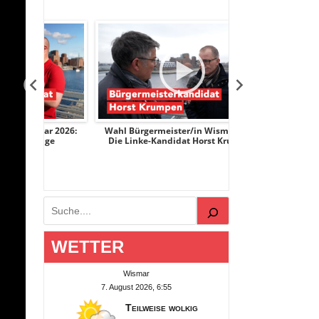
r 2026:
Wahl Bürgermeister/in Wismar 2026:
Wahl Bürgermeist
nge
Die Linke-Kandidat Horst Krumpen
AfD-Kandidati
Suchen
WETTER
Wismar
7. August 2026, 6:55
Teilweise wolkig